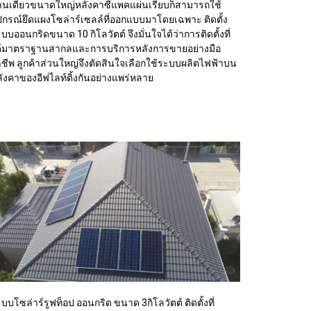
านเดี่ยวขนาดใหญ่หลังคาซีแพคแผ่นเรียบก็สามารถใช้
ปกรณ์ยึดแผงโซล่าร์เซลล์ที่ออกแบบมาโดยเฉพาะ ติดตั้ง
บบออนกริดขนาด 10 กิโลวัตต์ จึงมั่นใจได้ว่าการติดตั้งที่
ด้มาตราฐานสากลและการบริการหลังการขายอย่างมือ
ชีพ ลูกค้าส่วนใหญ่จึงตัดสินใจเลือกใช้ระบบผลิตไฟฟ้าบน
ังคาของอีฟไลท์ติ้งกันอย่างแพร่หลาย
บบโซล่าร์รูฟท็อป ออนกริด ขนาด 3กิโลวัตต์ ติดตั้งที่