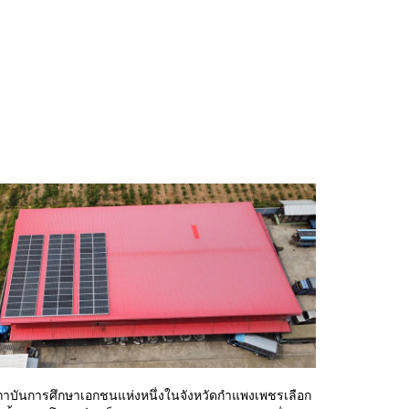
าบันการศึกษาเอกชนแห่งหนึ่งในจังหวัดกำแพงเพชรเลือก