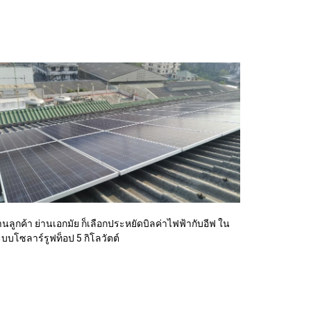
านลูกค้า ย่านเอกมัย ก็เลือกประหยัดบิลค่าไฟฟ้ากับอีฟ ใน
บบโซลาร์รูฟท็อป 5 กิโลวัตต์