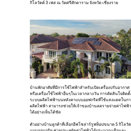
กิโลวัตต์ 3 เฟส ณ.วัดศรีศักดาราม จังหวัด เชียงราย
บ้านพักอาศัยที่มีการใช้ไฟฟ้าสำหรับเปิดเครื่องปรับอากาศ
หรือเครื่องใช้ไฟฟ้าอื่นๆในเวลากลางวัน การตัดสินใจติดตั้
ระบบผลิตไฟฟ้าบนหลังคาแบบออฟกริดที่ใช้แสงแดดในกา
ผลิตไฟฟ้า สามารถช่วยให้เจ้าของบ้านลดรายจ่ายค่าไฟฟ้
ได้อย่างเห็นได้ชัด
ตัวอย่างบ้านลูกค้าที่เลือกอีฟโซล่าร์รูฟท็อปขนาด 5 กิโลวัต
แบบออนกริด ช่วยประหยัดค่าไฟฟ้าได้ประมาณเดือนละ