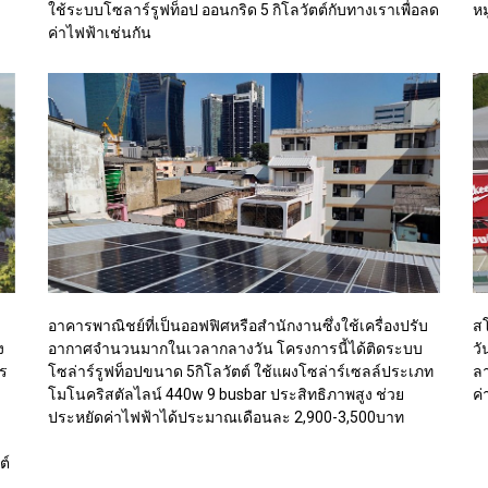
หม
ใช้ระบบโซลาร์รูฟท็อป ออนกริด 5 กิโลวัตต์กับทางเราเพื่อลด
ค่าไฟฟ้าเช่นกัน
อาคารพาณิชย์ที่เป็นออฟฟิศหรือสำนักงานซึ่งใช้เครื่องปรับ
สโ
ง
อากาศจำนวนมากในเวลากลางวัน โครงการนี้ได้ติดระบบ
วั
ร
โซล่าร์รูฟท็อปขนาด 5กิโลวัตต์ ใช้แผงโซล่าร์เซลล์ประเภท
ลา
า
โมโนคริสตัลไลน์ 440w 9 busbar ประสิทธิภาพสูง ช่วย
ค
ประหยัดค่าไฟฟ้าได้ประมาณเดือนละ 2,900-3,500บาท
ต์