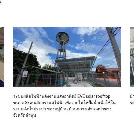
้
ระบบผลิตไฟฟ้าพลังงานแสงอาทิตย์ EVE solar rooftop
บ้
ขนาด 3kw ผลิตกระแสไฟฟ้าเพื่อจ่ายไฟให้ปั๊มน้ำเพื่อใช้ใน
ระ
ระบบส่งน้ำประปา ของหมู่บ้าน บ้านหวาย อำเภอป่าซาง
จังหวัดลำพูน