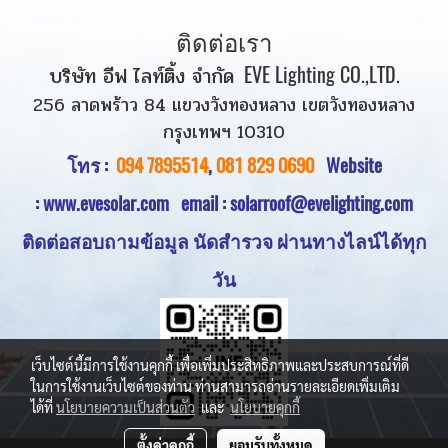
ติดต่อเรา
บริษัท อีฟ ไลท์ติ้ง จำกัด
EVE Lighting CO.,LTD.
256 ลาดพร้าว 84 แขวงวังทองหลาง เขตวังทองหลาง
กรุงเทพฯ 10310
โทร :
094 7895514
,
081 829 0690
Website
:
www.evesolar.com
email : solarroof@evelighting.com
ติดต่อสอบถามข้อมูล นัดสำรวจ
ผ่านทางไลน์ได้ทุก
วัน
เว็บไซต์นี้มีการใช้งานคุกกี้ เพื่อเพิ่มประสิทธิภาพและประสบการณ์ที่ดี
ในการใช้งานเว็บไซต์ของท่าน ท่านสามารถอ่านรายละเอียดเพิ่มเติม
ได้ที่
นโยบายความเป็นส่วนตัว
และ
นโยบายคุกกี้
ตั้งค่าคุกกี้
ยอมรับทั้งหมด