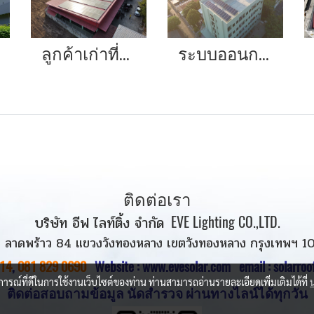
ลูกค้าเก่าที่ติดตั้งระบบ On Grid สนใจที่จะติดระบบ Hybrid เพิ่มอีกชุด ขนาด 12 กิโลวัตต์ พร้อมแบตเตอรี่ลิเทียมไอออน อีก 2 ชุด ชุดละ 5 กิโลวัตต์
ระบบออนกริดขนาด 10 กิโลวัตต์
ติดต่อเรา
บริษัท อีฟ ไลท์ติ้ง จำกัด
EVE Lighting CO.,LTD.
 ลาดพร้าว 84 แขวงวังทองหลาง เขตวังทองหลาง กรุงเทพฯ 1
14
,
081 829 0690
Website :
www.evesolar.com
email : solarro
บการณ์ที่ดีในการใช้งานเว็บไซต์ของท่าน ท่านสามารถอ่านรายละเอียดเพิ่มเติมได้ที่
ติดต่อสอบถามข้อมูล นัดสำรวจ
ผ่านทางไลน์ได้ทุกวัน