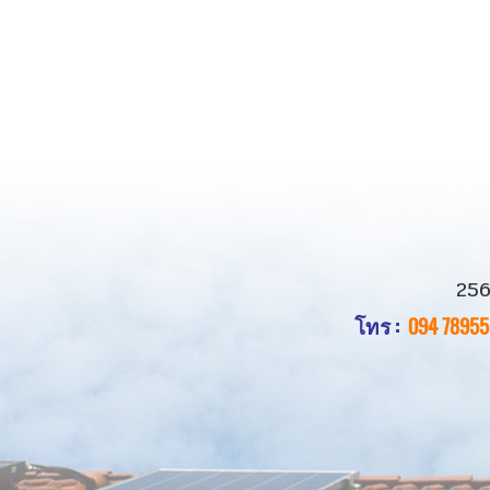
256
โทร :
094 78955