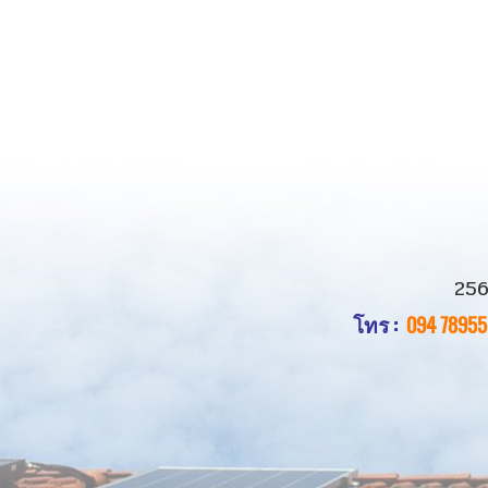
256
โทร :
094 78955