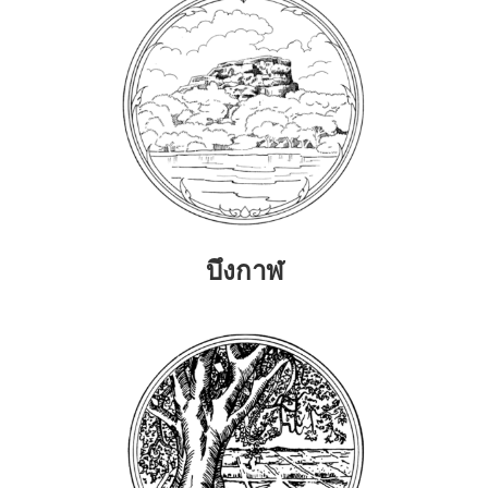
บึงกาฬ