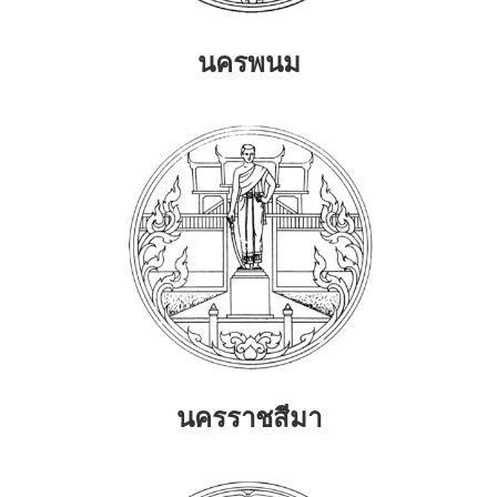
นครพนม
นครราชสีมา