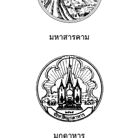
มหาสารคาม
มุกดาหาร