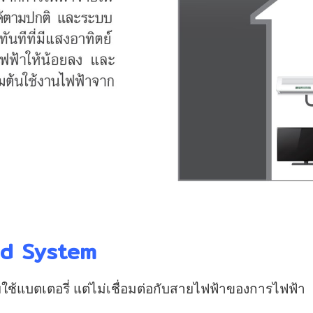
id System
ช้แบตเตอรี่ แต่ไม่เชื่อมต่อกับสายไฟฟ้าของก
ารไฟฟ้า 