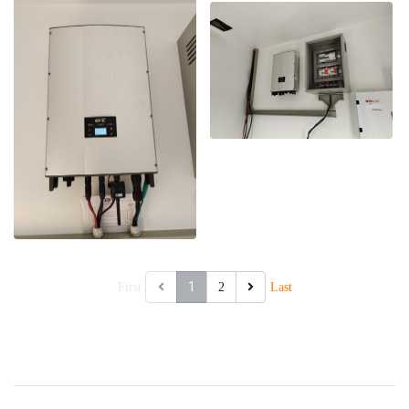
1
First
2
Last