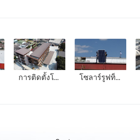
การติดตั้งโซลาร์รูฟท็อประดับมืออาชีพสำหรับอพาร์ตเมนต์
โซลาร์รูฟท็อป 5 กิโลวัตต์